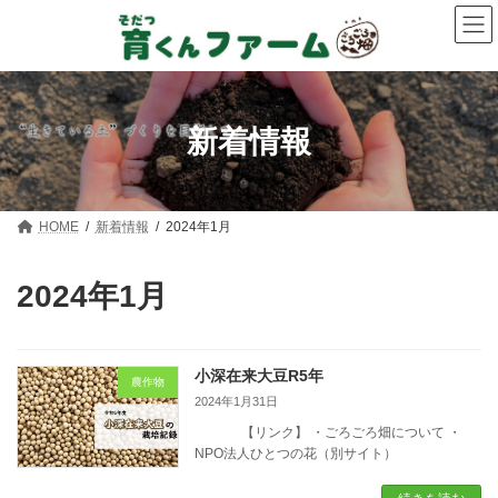
コ
ナ
ン
ビ
テ
ゲ
ン
ー
ツ
シ
へ
ョ
ス
ン
新着情報
キ
に
ッ
移
プ
動
HOME
新着情報
2024年1月
2024年1月
小深在来大豆R5年
農作物
2024年1月31日
【リンク】 ・ごろごろ畑について ・
NPO法人ひとつの花（別サイト）