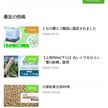
続きを読む
最近の投稿
とちの環エコ製品に認定されました
その他
2026年4月7日
【上河内SA(下り)】白いトウモロコシ
農作物
「雪の妖精」販売
2024年7月2日
小深在来大豆R5年
農作物
2024年1月31日